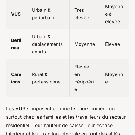
Moyenn
Urbain &
Très
VUS
e à
périurbain
élevée
élevée
Urbain &
Berli
déplacements
Moyenne
Élevée
nes
courts
Élevée
Cam
Rural &
en
Moyenn
ions
professionnel
périphéri
e
e
Les VUS s’imposent comme le choix numéro un,
surtout chez les familles et les travailleurs du secteur
résidentiel. Leur hauteur de caisse, leur espace
intérieur et leur traction intégrale en font des alliés