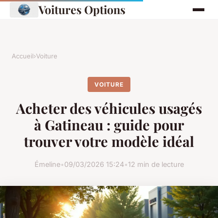
Voitures Options
Accueil
›
Voiture
VOITURE
Acheter des véhicules usagés
à Gatineau : guide pour
trouver votre modèle idéal
Émeline
•
09/03/2026 15:24
•
12 min de lecture