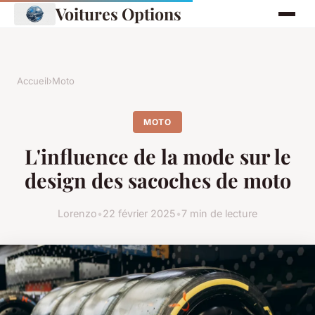
Voitures Options
Accueil
›
Moto
MOTO
L'influence de la mode sur le
design des sacoches de moto
Lorenzo
•
22 février 2025
•
7 min de lecture