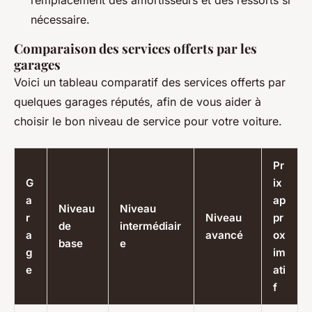
remplacement des amortisseurs et des ressorts si
nécessaire.
Comparaison des services offerts par les
garages
Voici un tableau comparatif des services offerts par
quelques garages réputés, afin de vous aider à
choisir le bon niveau de service pour votre voiture.
Pr
G
ix
a
ap
Niveau
Niveau
r
Niveau
pr
de
intermédiair
a
avancé
ox
base
e
g
im
e
ati
f