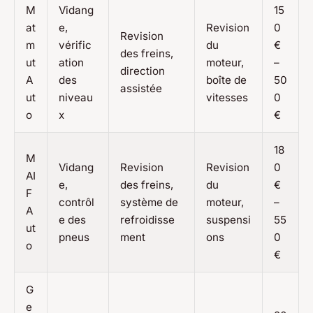
M
Vidang
15
at
e,
Revision
0
Revision
m
vérific
du
€
des freins,
ut
ation
moteur,
–
direction
A
des
boîte de
50
assistée
ut
niveau
vitesses
0
o
x
€
18
M
Vidang
Revision
Revision
0
AI
e,
des freins,
du
€
F
contrôl
système de
moteur,
–
A
e des
refroidisse
suspensi
55
ut
pneus
ment
ons
0
o
€
G
e