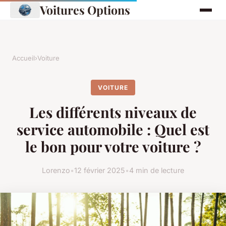
Voitures Options
Accueil
›
Voiture
VOITURE
Les différents niveaux de
service automobile : Quel est
le bon pour votre voiture ?
Lorenzo
•
12 février 2025
•
4 min de lecture