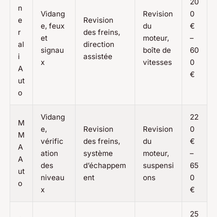
20
n
Vidang
Revision
0
e
Revision
e, feux
du
€
r
des freins,
et
moteur,
–
al
direction
signau
boîte de
60
i
assistée
x
vitesses
0
A
€
ut
o
Vidang
22
M
e,
Revision
Revision
0
M
vérific
des freins,
du
€
A
ation
système
moteur,
–
A
des
d’échappem
suspensi
65
ut
niveau
ent
ons
0
o
x
€
25