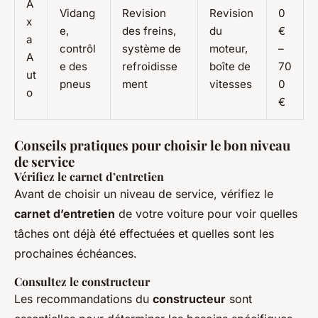
A
Vidang
Revision
Revision
0
x
e,
des freins,
du
€
a
contrôl
système de
moteur,
–
A
e des
refroidisse
boîte de
70
ut
pneus
ment
vitesses
0
o
€
Conseils pratiques pour choisir le bon niveau
de service
Vérifiez le carnet d’entretien
Avant de choisir un niveau de service, vérifiez le
carnet d’entretien
de votre voiture pour voir quelles
tâches ont déjà été effectuées et quelles sont les
prochaines échéances.
Consultez le constructeur
Les recommandations du
constructeur
sont