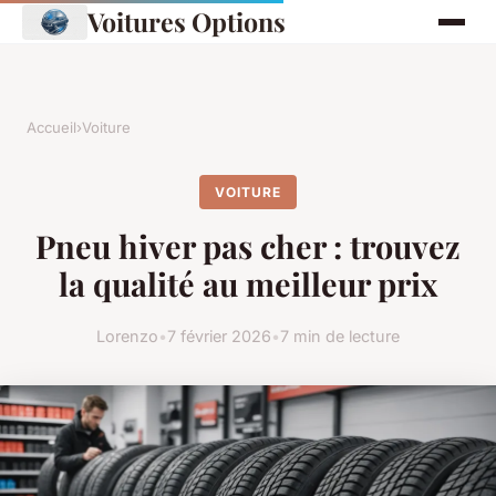
Voitures Options
Accueil
›
Voiture
VOITURE
Pneu hiver pas cher : trouvez
la qualité au meilleur prix
Lorenzo
•
7 février 2026
•
7 min de lecture