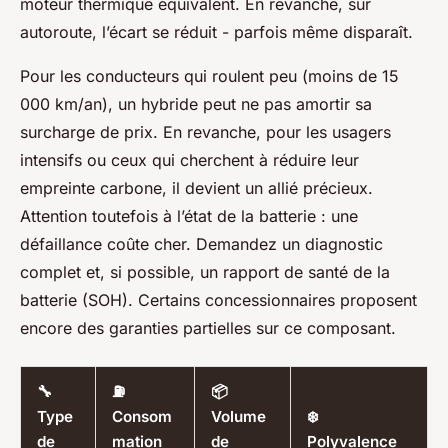
moteur thermique équivalent. En revanche, sur
autoroute, l’écart se réduit - parfois même disparaît.
Pour les conducteurs qui roulent peu (moins de 15
000 km/an), un hybride peut ne pas amortir sa
surcharge de prix. En revanche, pour les usagers
intensifs ou ceux qui cherchent à réduire leur
empreinte carbone, il devient un allié précieux.
Attention toutefois à l’état de la batterie : une
défaillance coûte cher. Demandez un diagnostic
complet et, si possible, un rapport de santé de la
batterie (SOH). Certains concessionnaires proposent
encore des garanties partielles sur ce composant.
🔧
⛽
📦
Type
Consom
Volume
❄️
de
mation
de
Polyvalence