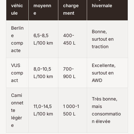
véhic
moyenn
charge
hivernale
ule
e
ment
Berlin
Bonne,
e
6,5-8,5
400-
surtout en
comp
L/100 km
450 L
traction
acte
VUS
Excellente,
8,0-10,5
700-
comp
surtout en
L/100 km
900 L
act
AWD
Cami
Très bonne,
onnet
11,0-14,5
1 000-1
mais
te
L/100 km
500 L
consommatio
légèr
n élevée
e