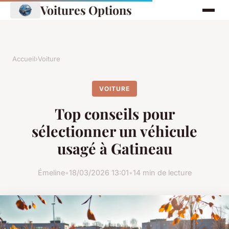
Voitures Options
Accueil
›
Voiture
VOITURE
Top conseils pour
sélectionner un véhicule
usagé à Gatineau
Émeline
•
18/03/2026 13:01
•
14 min de lecture